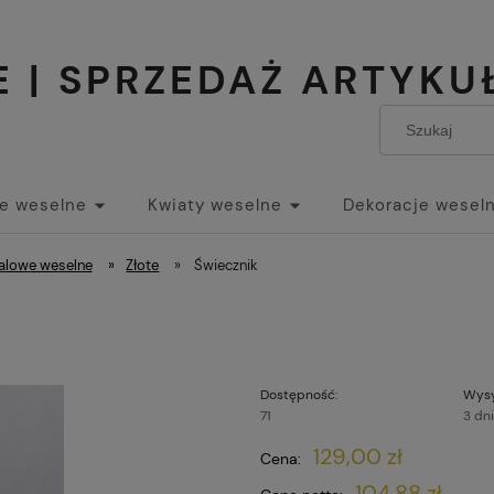
 | SPRZEDAŻ ARTYK
ie weselne
Kwiaty weselne
Dekoracje wesel
ości
Realizacje
Kontakt
alowe weselne
»
Złote
»
Świecznik
Dostępność:
Wysy
71
3 dn
129,00 zł
Cena:
104,88 zł