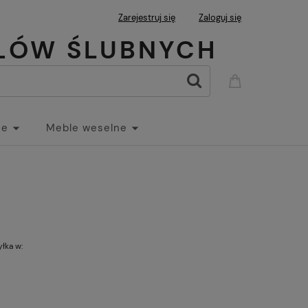
Zarejestruj się
Zaloguj się
UŁÓW ŚLUBNYCH
ne
Meble weselne
łka w:
i