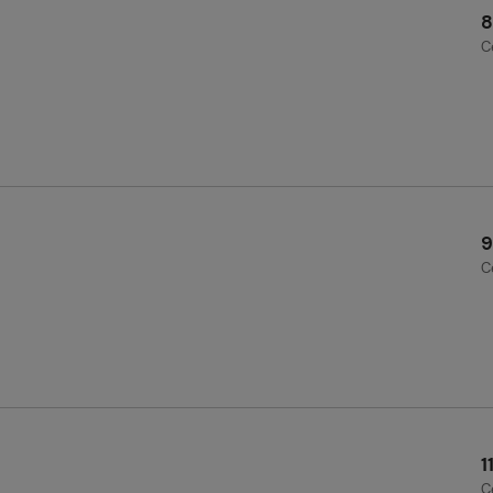
8
C
9
C
1
C