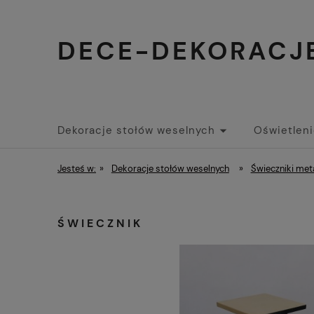
DECE-DEKORACJE
Dekoracje stołów weselnych
Oświetlen
Pozostałe
Promocje
O nas
Now
Jesteś w:
»
Dekoracje stołów weselnych
»
Świeczniki met
ŚWIECZNIK