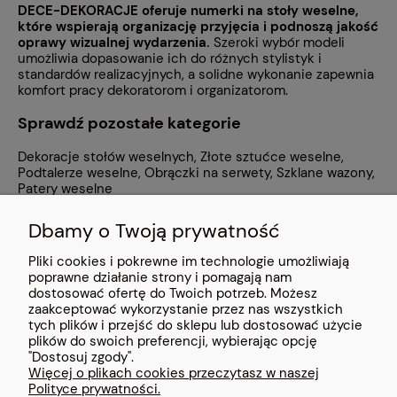
DECE-DEKORACJE oferuje numerki na stoły weselne,
które wspierają organizację przyjęcia i podnoszą jakość
oprawy wizualnej wydarzenia.
Szeroki wybór modeli
umożliwia dopasowanie ich do różnych stylistyk i
standardów realizacyjnych, a solidne wykonanie zapewnia
komfort pracy dekoratorom i organizatorom.
Sprawdź pozostałe kategorie
Dekoracje stołów weselnych
,
Złote sztućce weselne
,
Podtalerze weselne
,
Obrączki na serwety
,
Szklane wazony
,
Patery weselne
Dbamy o Twoją prywatność
Pliki cookies i pokrewne im technologie umożliwiają
POMOC
poprawne działanie strony i pomagają nam
dostosować ofertę do Twoich potrzeb. Możesz
zaakceptować wykorzystanie przez nas wszystkich
MOJE KONTO
tych plików i przejść do sklepu lub dostosować użycie
plików do swoich preferencji, wybierając opcję
INFORMACJE
"Dostosuj zgody".
Więcej o plikach cookies przeczytasz w naszej
Polityce prywatności.