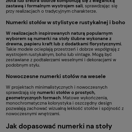
złota lub srebra dobrze komponują się z elegancką
zastawą i formalnym wystrojem sali
, sprawdzając się
przy realizacjach o tradycyjnym charakterze.
Numerki stołów w stylistyce rustykalnej i boho
W realizacjach inspirowanych naturą popularnym
wyborem są
numerki na stoły ślubne wykonane z
drewna, papieru kraft lub z dodatkami florystycznymi
.
Takie modele ocieplają przestrzeń i dobrze współgrają z
wystrojem rustykalnym, boho lub vintage. Mogą być
zestawiane z podtalerzami weselnymi i dekoracjami w
podobnym stylu.
Nowoczesne numerki stołów na wesele
W projektach minimalistycznych i nowoczesnych
sprawdzają się
numerki stołów o prostych,
geometrycznych formach
. Matowe wykończenia,
monochromatyczna kolorystyka i oszczędny design
pozwalają zachować wizualną lekkość stołów i spójność z
nowoczesnymi wnętrzami.
Jak dopasować numerki na stoły