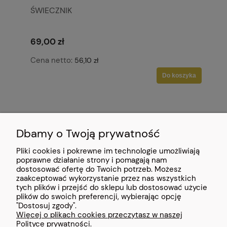
ŚWIECZNIK
69,00 zł
Cena netto:
56,10 zł
Do koszyka
Dbamy o Twoją prywatność
Pliki cookies i pokrewne im technologie umożliwiają
POMOC
poprawne działanie strony i pomagają nam
dostosować ofertę do Twoich potrzeb. Możesz
MOJE KONTO
zaakceptować wykorzystanie przez nas wszystkich
tych plików i przejść do sklepu lub dostosować użycie
plików do swoich preferencji, wybierając opcję
INFORMACJE
"Dostosuj zgody".
Więcej o plikach cookies przeczytasz w naszej
Polityce prywatności.