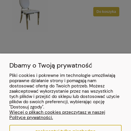
Do koszyka
Dbamy o Twoją prywatność
Pliki cookies i pokrewne im technologie umożliwiają
POMOC
poprawne działanie strony i pomagają nam
dostosować ofertę do Twoich potrzeb. Możesz
zaakceptować wykorzystanie przez nas wszystkich
MOJE KONTO
tych plików i przejść do sklepu lub dostosować użycie
plików do swoich preferencji, wybierając opcję
INFORMACJE
"Dostosuj zgody".
Więcej o plikach cookies przeczytasz w naszej
Polityce prywatności.