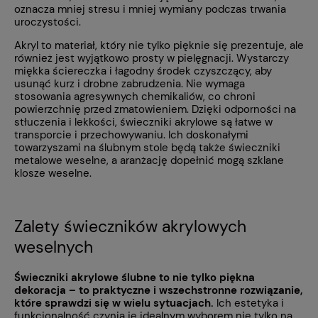
oznacza mniej stresu i mniej wymiany podczas trwania
uroczystości.
Akryl to materiał, który nie tylko pięknie się prezentuje, ale
również jest wyjątkowo prosty w pielęgnacji. Wystarczy
miękka ściereczka i łagodny środek czyszczący, aby
usunąć kurz i drobne zabrudzenia. Nie wymaga
stosowania agresywnych chemikaliów, co chroni
powierzchnię przed zmatowieniem. Dzięki odporności na
stłuczenia i lekkości, świeczniki akrylowe są łatwe w
transporcie i przechowywaniu. Ich doskonałymi
towarzyszami na ślubnym stole będą także świeczniki
metalowe weselne, a aranżację dopełnić mogą szklane
klosze weselne.
Zalety świeczników akrylowych
weselnych
Świeczniki akrylowe ślubne to nie tylko piękna
dekoracja – to praktyczne i wszechstronne rozwiązanie,
które sprawdzi się w wielu sytuacjach.
Ich estetyka i
funkcjonalność czynią je idealnym wyborem nie tylko na