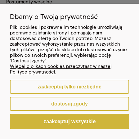
Postumenty weselne
Dbamy o Twoją prywatność
Pliki cookies i pokrewne im technologie umożliwiają
POMOC
poprawne działanie strony i pomagają nam
dostosować ofertę do Twoich potrzeb. Możesz
zaakceptować wykorzystanie przez nas wszystkich
MOJE KONTO
tych plików i przejść do sklepu lub dostosować użycie
plików do swoich preferencji, wybierając opcję
INFORMACJE
"Dostosuj zgody".
Więcej o plikach cookies przeczytasz w naszej
Polityce prywatności.
zaakceptuj tylko niezbędne
pokaż pełną wersję strony
dostosuj zgody
Sklep internetowy Shoper.pl
zaakceptuj wszystkie