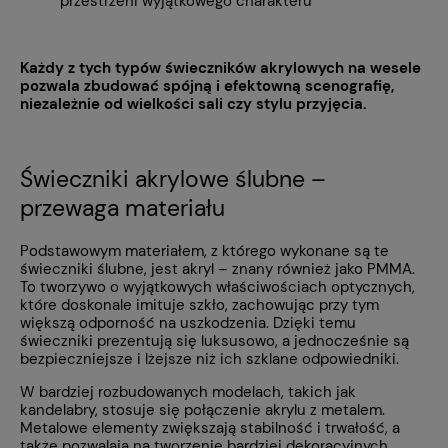
przestrzeni wyjątkowego charakteru
Każdy z tych typów świeczników akrylowych na wesele
pozwala zbudować spójną i efektowną scenografię,
niezależnie od wielkości sali czy stylu przyjęcia.
Świeczniki akrylowe ślubne –
przewaga materiału
Podstawowym materiałem, z którego wykonane są te
świeczniki ślubne, jest akryl – znany również jako PMMA.
To tworzywo o wyjątkowych właściwościach optycznych,
które doskonale imituje szkło, zachowując przy tym
większą odporność na uszkodzenia. Dzięki temu
świeczniki prezentują się luksusowo, a jednocześnie są
bezpieczniejsze i lżejsze niż ich szklane odpowiedniki.
W bardziej rozbudowanych modelach, takich jak
kandelabry, stosuje się połączenie akrylu z metalem.
Metalowe elementy zwiększają stabilność i trwałość, a
także pozwalają na tworzenie bardziej dekoracyjnych